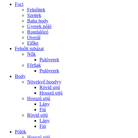
Foci
Felnőttek
Szettek
Baba body
Gyerek póló
Rugdalózó
Overál
Előke
Felnőtt ruházat
Nők
Pulóverek
Férfiak
Pulóverek
Body
Növekvő boodyy
Rövid ujjú
Hosszú ujjú
Hosszú ujjú
Lány
Fiú
Rövid ujjú
Lány
Fiú
Pólók
Hosszú ujjú