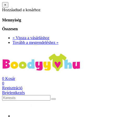
×
Hozzáadtad a kosárhoz
Mennyiség
Összesen
« Vissza a vásárláshoz
Tovább a megrendeléshez »
0
Kosár
0
Regisztráció
Bejelentkezés