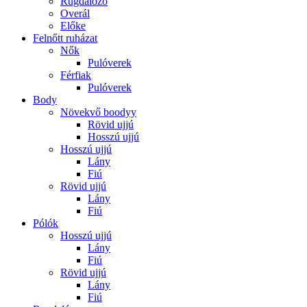
Rugdalózó
Overál
Előke
Felnőtt ruházat
Nők
Pulóverek
Férfiak
Pulóverek
Body
Növekvő boodyy
Rövid ujjú
Hosszú ujjú
Hosszú ujjú
Lány
Fiú
Rövid ujjú
Lány
Fiú
Pólók
Hosszú ujjú
Lány
Fiú
Rövid ujjú
Lány
Fiú