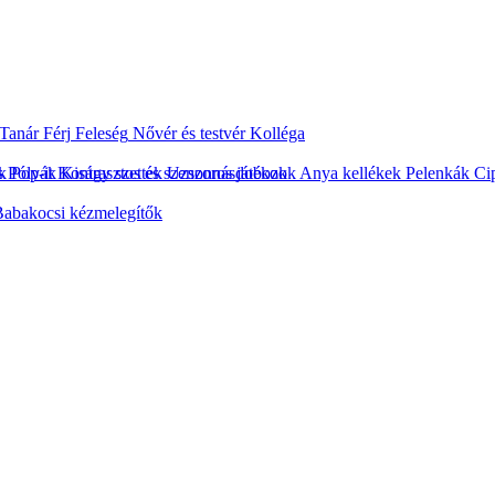
Tanár
Férj
Feleség
Nővér és testvér
Kolléga
s
k
Pólyák
Pop-it
Kontrasztos és szenzoros játékok
Kiságy szettek
Uzsonnásdobozok
Anya kellékek
Pelenkák
Ci
abakocsi kézmelegítők