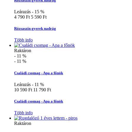
Rózsaszín gyerek nadrág
Leárazás - 15 %
4 790 Ft
5 590 Ft
Rózsaszín gyerek nadrág
Több info
Raktáron
- 11 %
- 11 %
Családi csomag - Apa a főnök
Leárazás - 11 %
10 590 Ft
11 790 Ft
Családi csomag - Apa a főnök
Több info
Raktáron