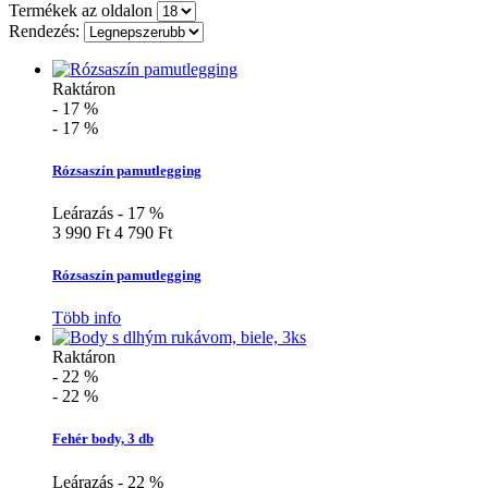
Termékek az oldalon
Rendezés:
Raktáron
- 17 %
- 17 %
Rózsaszín pamutlegging
Leárazás - 17 %
3 990 Ft
4 790 Ft
Rózsaszín pamutlegging
Több info
Raktáron
- 22 %
- 22 %
Fehér body, 3 db
Leárazás - 22 %