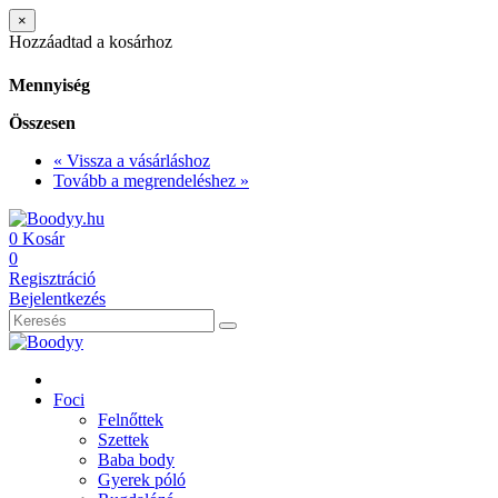
×
Hozzáadtad a kosárhoz
Mennyiség
Összesen
« Vissza a vásárláshoz
Tovább a megrendeléshez »
0
Kosár
0
Regisztráció
Bejelentkezés
Foci
Felnőttek
Szettek
Baba body
Gyerek póló