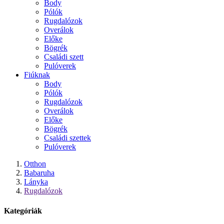
Body
Pólók
Rugdalózok
Overálok
Előke
Bögrék
Családi szett
Pulóverek
Fiúknak
Body
Pólók
Rugdalózok
Overálok
Előke
Bögrék
Családi szettek
Pulóverek
Otthon
Babaruha
Lányka
Rugdalózok
Kategóriák