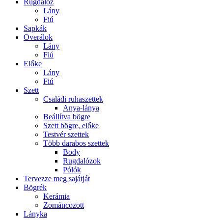
Rugdalóz
Lány
Fiú
Sapkák
Overálok
Lány
Fiú
Előke
Lány
Fiú
Szett
Családi ruhaszettek
Anya-lánya
Beállítva bögre
Szett bögre, előke
Testvér szettek
Több darabos szettek
Body
Rugdalózok
Pólók
Tervezze meg sajátját
Bögrék
Kerámia
Zománcozott
Lányka