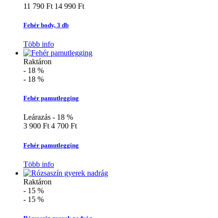
11 790 Ft
14 990 Ft
Fehér body, 3 db
Több info
Raktáron
- 18 %
- 18 %
Fehér pamutlegging
Leárazás - 18 %
3 900 Ft
4 700 Ft
Fehér pamutlegging
Több info
Raktáron
- 15 %
- 15 %