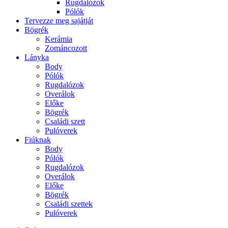
Rugdalózok
Pólók
Tervezze meg sajátját
Bögrék
Kerámia
Zománcozott
Lányka
Body
Pólók
Rugdalózok
Overálok
Előke
Bögrék
Családi szett
Pulóverek
Fiúknak
Body
Pólók
Rugdalózok
Overálok
Előke
Bögrék
Családi szettek
Pulóverek