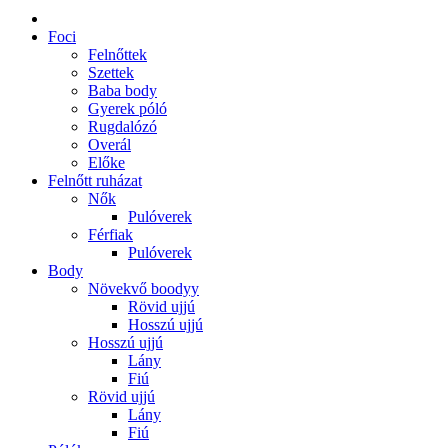
Foci
Felnőttek
Szettek
Baba body
Gyerek póló
Rugdalózó
Overál
Előke
Felnőtt ruházat
Nők
Pulóverek
Férfiak
Pulóverek
Body
Növekvő boodyy
Rövid ujjú
Hosszú ujjú
Hosszú ujjú
Lány
Fiú
Rövid ujjú
Lány
Fiú