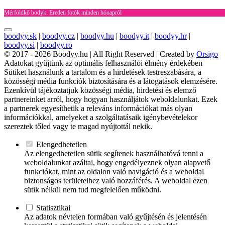
Mérföldkő bodyk: Eredeti fotók minden hónapról
boodyy.sk
|
boodyy.cz
|
boodyy.hu
|
boodyy.it
|
boodyy.hr
|
boodyy.si
|
boodyy.ro
© 2017 - 2026 Boodyy.hu | All Right Reserved | Created by
Orsigo
Adatokat gyűjtünk az optimális felhasználói élmény érdekében
Sütiket használunk a tartalom és a hirdetések testreszabására, a
közösségi média funkciók biztosítására és a látogatások elemzésére.
Ezenkívül tájékoztatjuk közösségi média, hirdetési és elemző
partnereinket arról, hogy hogyan használjátok weboldalunkat. Ezek
a partnerek egyesíthetik a releváns információkat más olyan
információkkal, amelyeket a szolgáltatásaik igénybevételekor
szereztek tőled vagy te magad nyújtottál nekik.
Elengedhetetlen
Az elengedhetetlen sütik segítenek használhatóvá tenni a
weboldalunkat azáltal, hogy engedélyeznek olyan alapvető
funkciókat, mint az oldalon való navigáció és a weboldal
biztonságos területeihez való hozzáférés. A weboldal ezen
sütik nélkül nem tud megfelelően működni.
Statisztikai
Az adatok névtelen formában való gyűjtésén és jelentésén