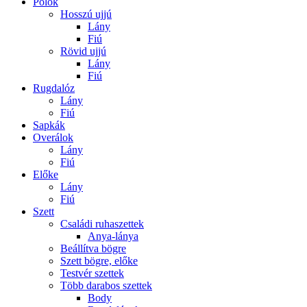
Pólók
Hosszú ujjú
Lány
Fiú
Rövid ujjú
Lány
Fiú
Rugdalóz
Lány
Fiú
Sapkák
Overálok
Lány
Fiú
Előke
Lány
Fiú
Szett
Családi ruhaszettek
Anya-lánya
Beállítva bögre
Szett bögre, előke
Testvér szettek
Több darabos szettek
Body