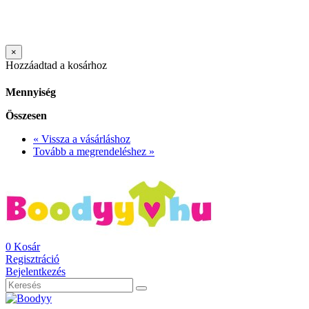
×
Hozzáadtad a kosárhoz
Mennyiség
Összesen
« Vissza a vásárláshoz
Tovább a megrendeléshez »
0
Kosár
Regisztráció
Bejelentkezés