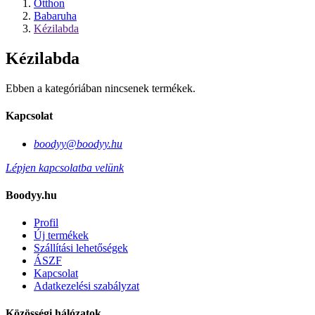
Otthon
Babaruha
Kézilabda
Kézilabda
Ebben a kategóriában nincsenek termékek.
Kapcsolat
boodyy@boodyy.hu
Lépjen kapcsolatba velünk
Boodyy.hu
Profil
Új termékek
Szállítási lehetőségek
ÁSZF
Kapcsolat
Adatkezelési szabályzat
Közösségi hálózatok