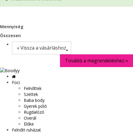
Mennyiség
Összesen
« Vissza a vásárláshoz
Tovább a megrendeléshez »
0
Foci
Felnőttek
Szettek
Baba body
Gyerek póló
Rugdalózó
Overál
Előke
Felnőtt ruházat