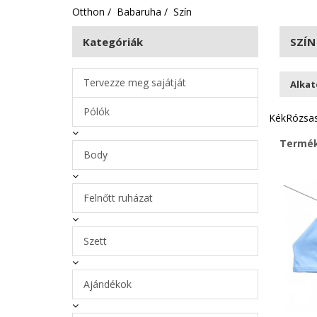
Otthon
Babaruha
Szín
Kategóriák
SZÍ
Tervezze meg sajátját
Alkat
Pólók
Kék
Rózsas
Termék
Body
Felnőtt ruházat
Szett
Ajándékok