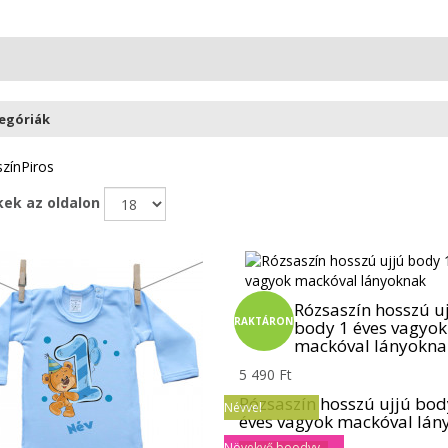
N
egóriák
zín
Piros
ek az oldalon
Rózsaszín hosszú u
RAKTÁRON
body 1 éves vagyok
mackóval lányokna
5 490 Ft
Rózsaszín hosszú ujjú bod
Névvel
éves vagyok mackóval lán
Növekvő boodyy