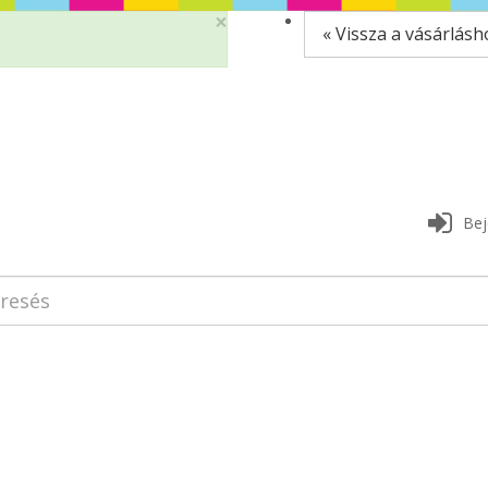
×
« Vissza a vásárlásh
Bej