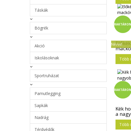
Táskák
RAKTÁRO
Bögrék
Előkék
Névvel
Akció
mackóv
Iskolásoknak
Több 
Sportruházat
RAKTÁRO
Pamutlegging
Sapkák
Kék ho
a nagy
Nadrág
Több 
Térdvédők