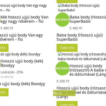
Kék hosszú ujjú body Van
Baba body (Hosszú 
N
RAKTÁRON
egy nagy nővérem – fiú
SuperBabó
5 490 Ft
5 490 Ft
sszú ujjú body Van egy
Baba body (Hosszú ujjú)
ővérem – fiú
SuperBabó
info
Több info
Hosszú ujjú body (kék)
N
Boodyy
Hosszú ujjú body
RAKTÁRON
(rózsaszín) A baba 
Leárazás -25%
és dátumával (Lány
t
5 490 Ft
6 290 Ft
 ujjú body (kék) Boodyy
Hosszú ujjú body (rózsasz
baba nevével és dátumáva
info
Névvel
(Lány)
Több info