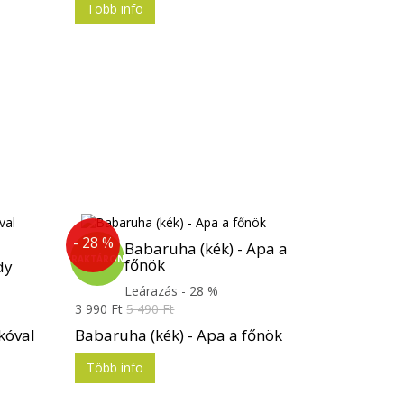
Több info
- 28 %
Babaruha (kék) - Apa a
RAKTÁRON
főnök
dy
Leárazás - 28 %
3 990 Ft
5 490 Ft
kóval
Babaruha (kék) - Apa a főnök
Több info