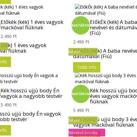
Előkék (kék) 1 éves vagyok
ElőkÉk (kék) A bab
N
RAKTÁRON
mackóval fiúknak
nevével és dátumáv
(Fiú)
2 490 Ft
2 490 Ft
 (kék) 1 éves vagyok
al fiúknak
ElőkÉk (kék) A baba nevéve
Névvel
dátumával (Fiú)
info
Több info
Kék hosszú ujjú body Én
Kék hosszú ujjú bo
N
RAKTÁRON
vagyok a nagyobb testvér
éves vagyok mackó
fiúknak
5 490 Ft
5 490 Ft
sszú ujjú body Én vagyok
obb testvér
Kék hosszú ujjú body 3 év
Névvel
vagyok mackóval fiúknak
info
Növekvő boodyy
Több info