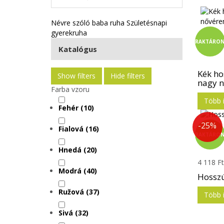
Névre szóló baba ruha
Születésnapi
gyerekruha
RAKTÁRO
Katalógus
Kék ho
Show filters
Hide filters
nagy n
Farba vzoru
Több 
Fehér
(10)
-25%
Fialová
(16)
RAKTÁRO
Hnedá
(20)
4 118 F
Modrá
(40)
Hosszú
Ružová
(37)
Több 
Sivá
(32)