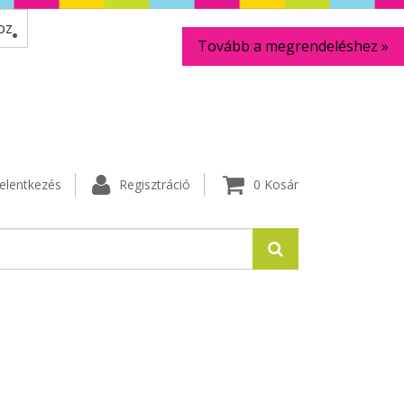
oz
Tovább a megrendeléshez »
elentkezés
Regisztráció
0
Kosár