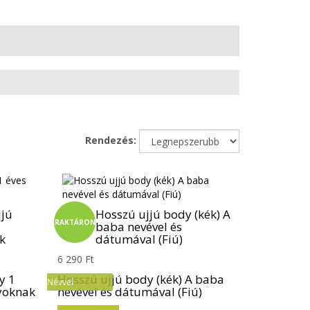
Rendezés:
jjú
Hosszú ujjú body (kék) A
RAKTÁRON
baba nevével és
k
dátumával (Fiú)
6 290 Ft
y 1
Hosszú ujjú body (kék) A baba
Névvel
yoknak
nevével és dátumával (Fiú)