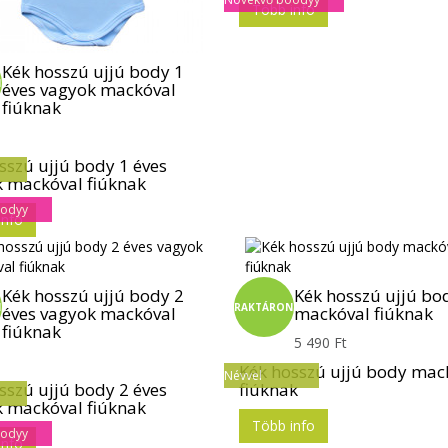
Több info
Kék hosszú ujjú body 1
N
éves vagyok mackóval
fiúknak
sszú ujjú body 1 éves
 mackóval fiúknak
oodyy
info
Kék hosszú ujjú body 2
Kék hosszú ujjú bo
N
RAKTÁRON
éves vagyok mackóval
mackóval fiúknak
fiúknak
5 490 Ft
Kék hosszú ujjú body mac
Névvel
sszú ujjú body 2 éves
fiúknak
 mackóval fiúknak
Több info
oodyy
info