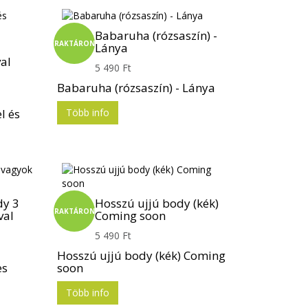
Babaruha (rózsaszín) -
RAKTÁRON
Lánya
a
al
5 490 Ft
Babaruha (rózsaszín) - Lánya
l és
Több info
dy 3
Hosszú ujjú body (kék)
RAKTÁRON
val
Coming soon
5 490 Ft
Hosszú ujjú body (kék) Coming
es
soon
Több info