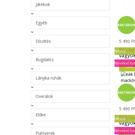
Játékok
Egyéb
RAKTÁRO
Díszítés
5 490 Ft
Kék ho
Névvel
vagyok
Rugdalóz
Növekvő b
Több 
Lányka ruhák
RAKTÁRO
Overálok
5 490 Ft
Előke
Kék ho
Névvel
vagyok
Növekvő b
Pulóverek
Több 