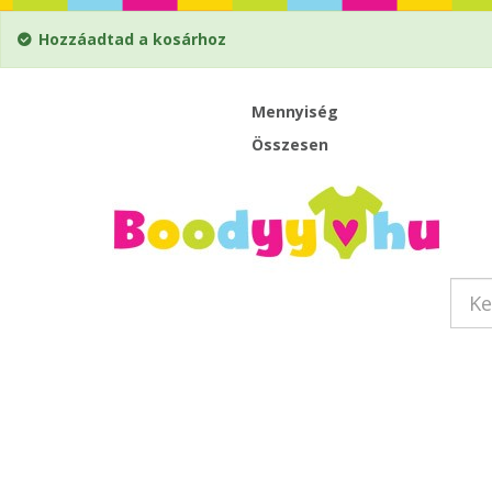
Hozzáadtad a kosárhoz
Mennyiség
Összesen
Foci
Felnőttek
Szettek
Baba body
Gyerek póló