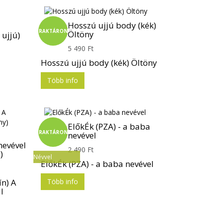
Hosszú ujjú body (kék)
RAKTÁRON
Öltöny
ujjú)
5 490 Ft
Hosszú ujjú body (kék) Öltöny
Több info
ElőkÉk (PZA) - a baba
RAKTÁRON
nevével
nevével
2 490 Ft
)
Névvel
ElőkÉk (PZA) - a baba nevével
ín) A
Több info
l